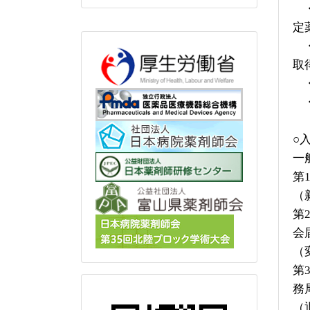
定
取
○
一
第
（
第
会
（
第
務
（