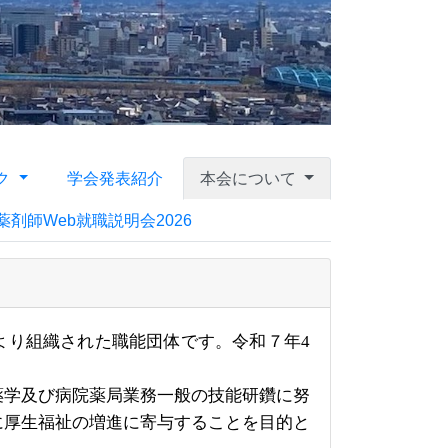
ク
学会発表紹介
本会について
剤師Web就職説明会2026
より組織された職能団体です。令和７年
4
学及び病院薬局業務一般の技能研鑽に努
に厚生福祉の増進に寄与することを目的と