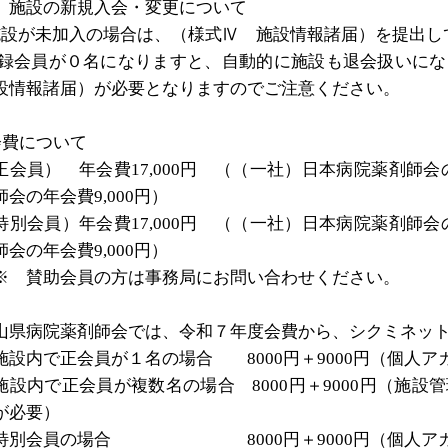
 施設の新規入会・変更について
施設が未加入の場合は、（様式Ⅳ 施設情報諸届）を提出し
録会員が０名になりますと、自動的に施設も退会扱いに
設情報諸届）が必要となりますのでご注意ください。
会費について
正会員） 年会費
17,000
円 （（一社）日本病院薬剤師会
師会の年会費
9,000
円）
特別会員）年会費
17,000
円 （（一社）日本病院薬剤師会
師会の年会費
9,000
円）
※ 賛助会員の方は事務局にお問い合わせください。
山県病院薬剤師会では、令和７年度会費から、シクミネッ
施設内で正会員が１名の場合
8000
円＋
9000
円（個人ア
施設内で正会員が複数名の場合
8000
円＋
9000
円（施設管
が必要）
③特別会員の場合
8000
円＋
9000
円（個人ア