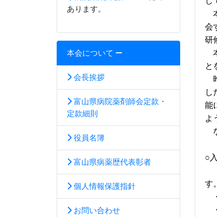
し
あります。
本
会
研
本会について
と
会長挨拶
昨
し
富山県病院薬剤師会定款・
能
定款細則
よ
役員名簿
○
富山県病薬歴代表彰者
す
個人情報保護指針
お問い合わせ