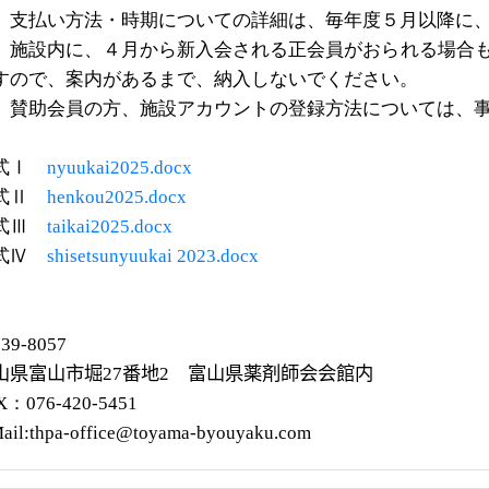
 支払い方法・時期についての詳細は、毎年度５月以降に
設内に、４月から新入会される正会員がおられる場合も
すので、案内があるまで、納入しないでください。
 賛助会員の方、施設アカウントの登録方法については、
式Ⅰ
nyuukai2025.docx
式Ⅱ
henkou2025.docx
式Ⅲ
taikai2025.docx
式Ⅳ
shisetsunyuukai 2023.docx
939-8057
山県富山市堀
27
番地
2
富山県薬剤師会会館内
X
：
076-420-5451
ail:thpa-office@toyama-byouyaku.com