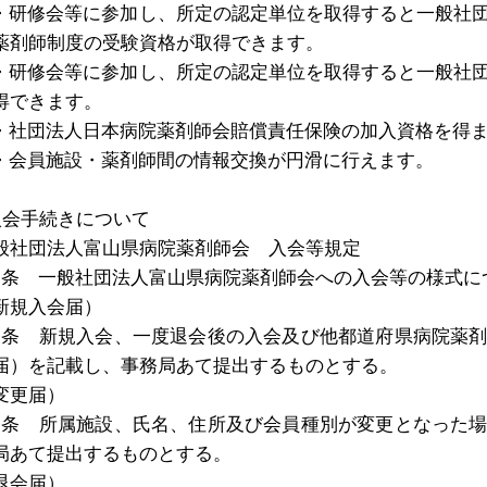
・研修会等に参加し、所定の認定単位を取得すると一般社
薬剤師制度の受験資格が取得できます。
・研修会等に参加し、所定の認定単位を取得すると一般社
得できます。
・社団法人日本病院薬剤師会賠償責任保険の加入資格を得
・会員施設・薬剤師間の情報交換が円滑に行えます。
入会手続きについて
般社団法人富山県病院薬剤師会 入会等規定
1
条 一般社団法人富山県病院薬剤師会への入会等の様式に
新規入会届）
2
条 新規入会、一度退会後の入会及び他都道府県病院薬
届）を記載し、事務局あて提出するものとする。
変更届）
3
条 所属施設、氏名、住所及び会員種別が変更となった
局あて提出するものとする。
退会届）