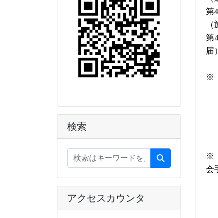
第
（
第
届
※
検索
※
会
アクセスカウンタ