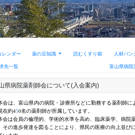
カレンダー
薬の豆知識
読むくすり箱
人材バン
求先一覧
富山県病院薬
山県病院薬剤師会について(入会案内)
会は、富山県内の病院・診療所などに勤務する薬剤師に
現在約
4
5
0
名の薬剤師が所属しています。
会は会員の倫理的、学術的水準を高め、臨床薬学、病院薬
、その進歩発達を図ることにより、県民の医療の向上並び