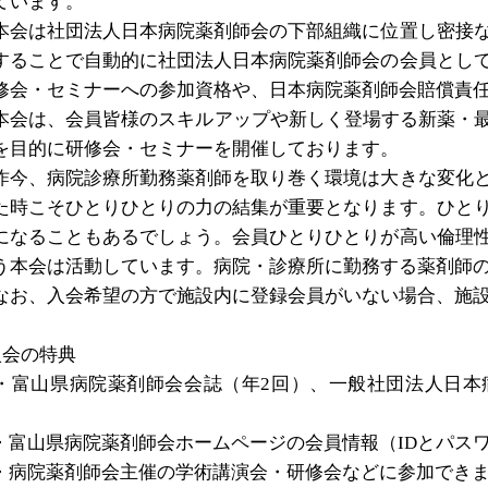
ています。
会は社団法人日本病院薬剤師会の下部組織に位置し密接な
することで自動的に社団法人日本病院薬剤師会の会員とし
修会・セミナーへの参加資格や、日本病院薬剤師会賠償責
本会は、会員皆様のスキルアップや新しく登場する新薬・
を目的に研修会・セミナーを開催しております。
今、病院診療所勤務薬剤師を取り巻く環境は大きな変化と
た時こそひとりひとりの力の結集が重要となります。ひと
になることもあるでしょう。会員ひとりひとりが高い倫理
う本会は活動しています。病院・診療所に勤務する薬剤師
なお、入会希望の方で施設内に登録会員がいない場合、施
入会の特典
・富山県病院薬剤師会会誌（年
2
回）、一般社団法人日本
。
・富山県病院薬剤師会ホームページの会員情報（
ID
とパス
・病院薬剤師会主催の学術講演会・研修会などに参加でき