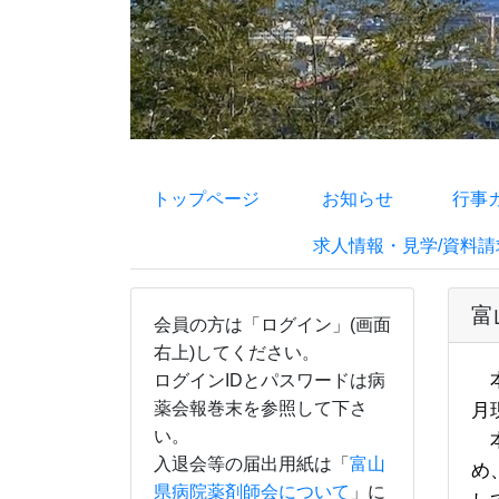
トップページ
お知らせ
行事
求人情報・見学/資料請
富
会員の方は「ログイン」(画面
右上)してください。
本
ログインIDとパスワードは病
薬会報巻末を参照して下さ
月
い。
本
入退会等の届出用紙は「
富山
め
県病院薬剤師会について
」に