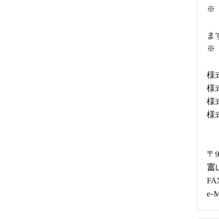
※
施
ま
※
様
様
様
様
〒
富
FA
e-M