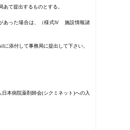
局あて提出するものとする。
があった場合は、（様式Ⅳ 施設情報諸
il
に添付して事務局に提出して下さい。
人日本病院薬剤師会
(
シクミネット
)
への入