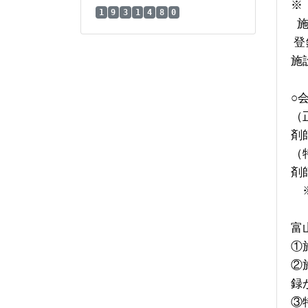
※
1
9
3
1
4
8
0
登
施
○
（
剤
（
剤
富
①
②
録