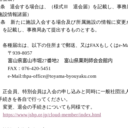
4
条 退会する場合は、（様式Ⅲ 退会届）を記載し、事務
施設情報諸届）
4
条 新たに施設入会する場合及び所属施設の情報に変更
）を記載し、事務局あて提出するものとする。
 各種届出は、以下の住所まで郵送、又は
FAX
もしくは
e-Ma
〒
939-8057
富山県富山市堀
27
番地
2
富山県薬剤師会会館内
FAX
：
076-420-5451
e-Mail:thpa-office@toyama-byouyaku.com
 正会員、特別会員は入会の申し込みと同時に一般社団法
手続きを各自で行ってください。
変更、退会の手続きについても同様です。
https://www.jshp.or.jp/cloud-member/index.html